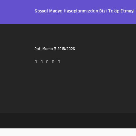
Sosyal Medya Hesaplarımızdan Bizi Takip Etmeyi 
Pati Mama
© 2015/2026