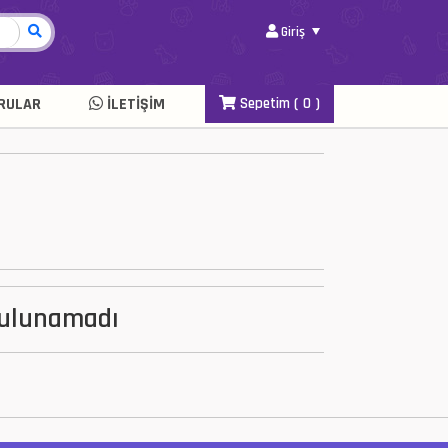
Giriş
RULAR
İLETIŞIM
Sepetim (
0
)
Bulunamadı