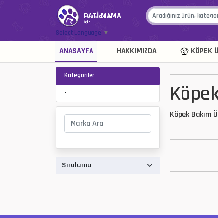
PATİ MAMA
Her Şey Canlar
İçin...
Select Language
▼
ANASAYFA
HAKKIMIZDA
KÖPEK Ü
Kategoriler
Köpek
-
Köpek Bakım Ür