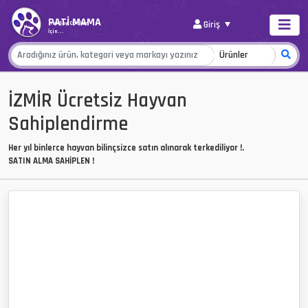
PATİ MAMA
Giriş
Her Şey Canlar
İçin...
İZMİR Ücretsiz Hayvan
Sahiplendirme
Her yıl binlerce hayvan bilinçsizce satın alınarak terkediliyor !.
SATIN ALMA SAHİPLEN !