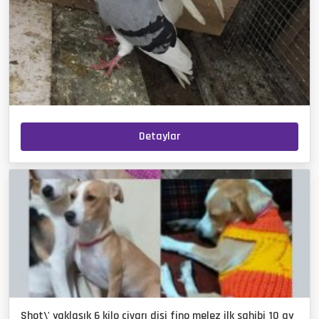
Detaylar
Shot\' yaklaşık 6 kilo civarı dişi fino melez ilk sahibi 10 ay