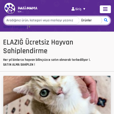
PATİ MAMA
Giriş
Her Şey Canlar
İçin...
Select Language
▼
ELAZIĞ Ücretsiz Hayvan
Sahiplendirme
Her yıl binlerce hayvan bilinçsizce satın alınarak terkediliyor !.
SATIN ALMA SAHİPLEN !