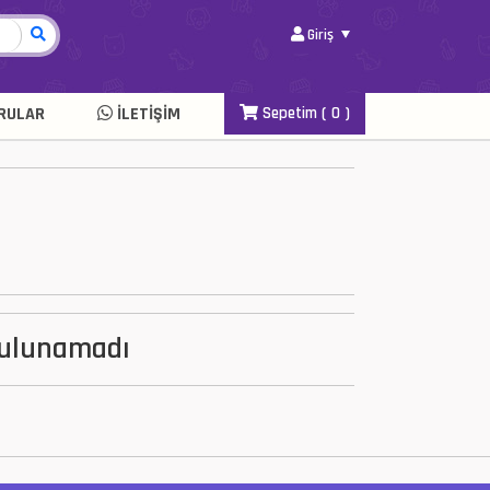
Giriş
RULAR
İLETIŞIM
Sepetim (
0
)
Bulunamadı