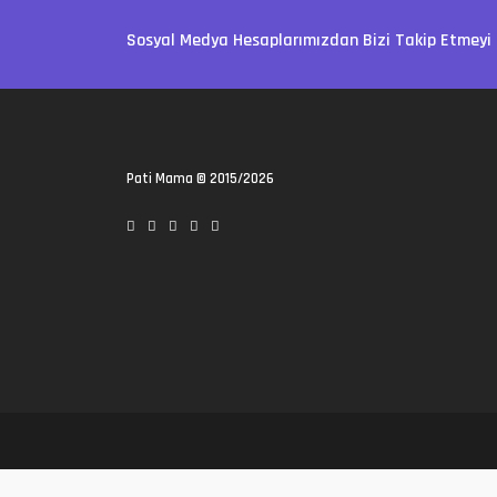
Sosyal Medya Hesaplarımızdan Bizi Takip Etmeyi 
Pati Mama
© 2015/2026