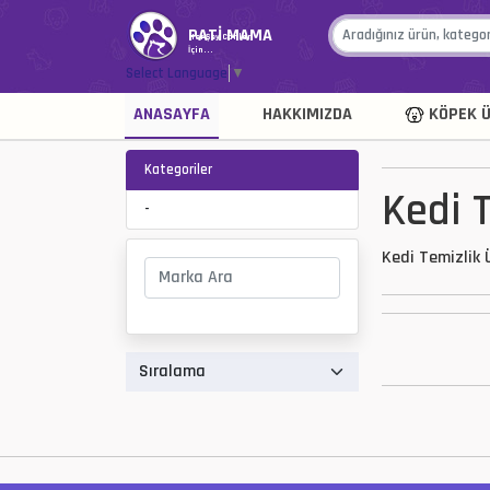
PATİ MAMA
Her Şey Canlar
İçin...
Select Language
▼
ANASAYFA
HAKKIMIZDA
KÖPEK Ü
Kategoriler
Kedi T
-
Kedi Temizlik 