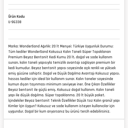
Ürün Kodu
U-96338
Marka: WonderSand Ağırlık: 20 lt Menşei: Türkiye Uygunluk Durumu:
Tüm kediler WonderSand Kokusuz Kalın Taneli Süper Topaklanan
Premium Beyaz Bentonit Kedi Kumu 20 lt, doğal ve sade kullanım
sunan, kalın taneli yapısıyla temizlik avantajı sağlayan premium bir
kedi kumudur. Beyaz bentonit yapısı sayesinde açık renkli ve yüksek
emiş gücüne sahiptir. Doğal ve Düşük Dağılma Avantajı Kokusuz yapısı,
hassas kediler için ideal bir kullanım sunar. Kalın taneler sayesinde
kumun dışarı taşınması minimum seviyeye iner. Öne Çıkan Özellikler
Beyaz bentonit ile güçlü emiş. Kokusuz doğal kullanım. Kalın taneli
yapı ile düşük dağılma. Süper topaklanma. 20 lt büyük paket.
İçindekiler Beyaz bentonit Teknik Özellikler Düşük toz Kalın granül yapı
Kimler İçin Uygun? Kokusuz ve sade kullanım isteyen kullanıcılar için
uygundur. Doğal bir kum arıyorsanız bu ürünü tercih edebilirsiniz.