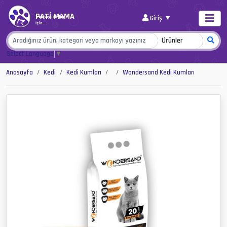
PATİ MAMA
Giriş
Her Şey Canlar
İçin...
Select Language
▼
Anasayfa
Kedi
Kedi Kumları
Wondersand Kedi Kumları