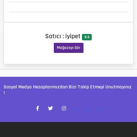
Satıcı : iyipet
9.5
Mağazayı Gör
Sosyal Medya Hesaplarımızdan Bizi Takip Etmeyi Unutmayınız
!
>
>
>