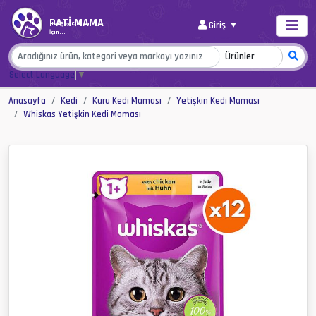
PATİ MAMA
Giriş
Her Şey Canlar
İçin...
Select Language
▼
Anasayfa
Kedi
Kuru Kedi Maması
Yetişkin Kedi Maması
Whiskas Yetişkin Kedi Maması