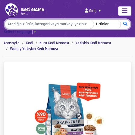
PATİ MAMA
Giriş
Her Şey Canlar
İçin...
Select Language
▼
Anasayfa
Kedi
Kuru Kedi Maması
Yetişkin Kedi Maması
Wanpy Yetişkin Kedi Maması