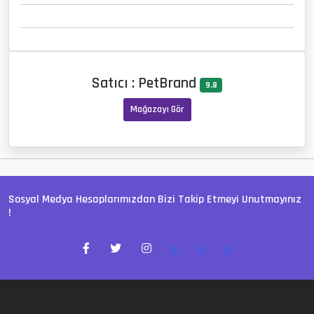
Satıcı : PetBrand
9.8
Mağazayı Gör
Sosyal Medya Hesaplarımızdan Bizi Takip Etmeyi Unutmayınız
!
>
>
>