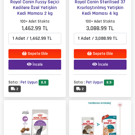
Royal Canin Fussy Seçici
Royal Canin Sterilised 37
Kedilere Özel Yetişkin
Kısırlaştırılmış Yetişkin
Kedi Maması 2 kg
Kedi Maması 4 kg
100+ Adet Stokta
100+ Adet Stokta
1,462.99 TL
3,088.99 TL
Sepete Ekle
Sepete Ekle
İncele
İncele
Satıcı :
Pet Uygun
Satıcı :
Pet Uygun
8.9
8.9
2
2