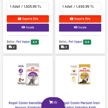
Sepete Ekle
Sepete Ekle
İncele
İncele
Satıcı :
Pet Uygun
Satıcı :
Pet Uygun
8.9
8.9
2
2
(
0
)
Royal Canin Sensible 33
Royal Canin Persian İran
Hassas Sindirim
Kedisi Yetişkin Kedi