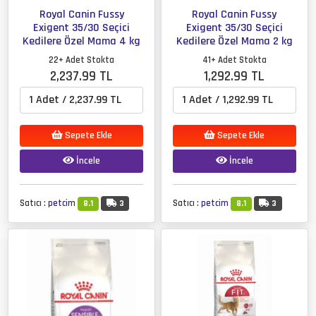
Royal Canin Fussy
Royal Canin Fussy
Exigent 35/30 Seçici
Exigent 35/30 Seçici
Kedilere Özel Mama 4 kg
Kedilere Özel Mama 2 kg
22+ Adet Stokta
41+ Adet Stokta
2,237.99 TL
1,292.99 TL
Sepete Ekle
Sepete Ekle
İncele
İncele
Satıcı :
petcim
Satıcı :
petcim
8.1
3
8.1
3