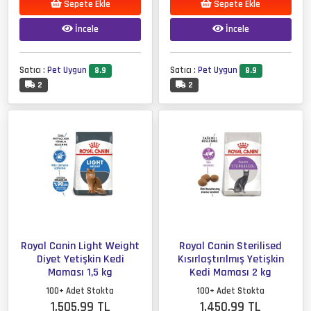
Sepete Ekle
Sepete Ekle
İncele
İncele
Satıcı :
Pet Uygun
Satıcı :
Pet Uygun
8.9
8.9
2
2
Royal Canin Light Weight
Royal Canin Sterilised
Diyet Yetişkin Kedi
Kısırlaştırılmış Yetişkin
Maması 1,5 kg
Kedi Maması 2 kg
100+ Adet Stokta
100+ Adet Stokta
1,505.99 TL
1,450.99 TL