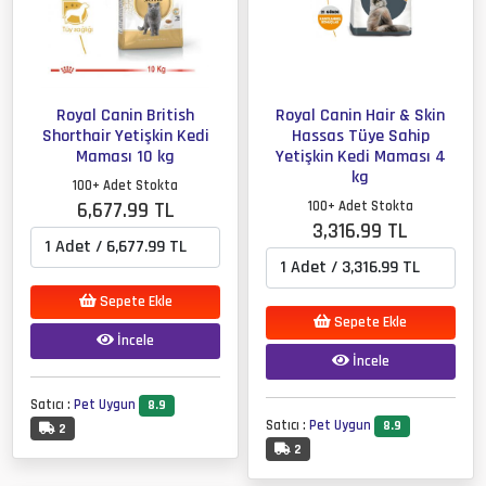
Royal Canin British
Royal Canin Hair & Skin
Shorthair Yetişkin Kedi
Hassas Tüye Sahip
Maması 10 kg
Yetişkin Kedi Maması 4
kg
100+ Adet Stokta
6,677.99 TL
100+ Adet Stokta
3,316.99 TL
Sepete Ekle
Sepete Ekle
İncele
İncele
Satıcı :
Pet Uygun
8.9
Satıcı :
Pet Uygun
8.9
2
2