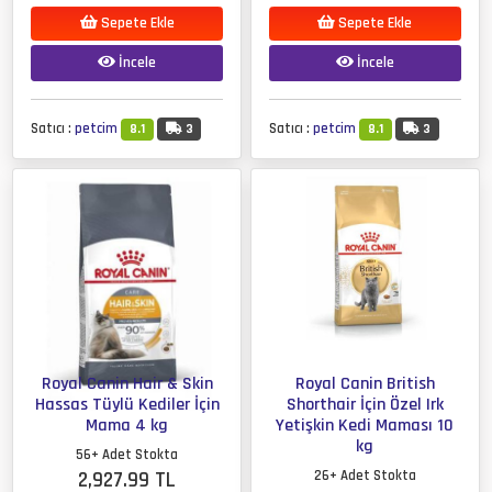
Sepete Ekle
Sepete Ekle
İncele
İncele
Satıcı :
petcim
Satıcı :
petcim
8.1
3
8.1
3
Royal Canin Hair & Skin
Royal Canin British
Hassas Tüylü Kediler İçin
Shorthair İçin Özel Irk
Mama 4 kg
Yetişkin Kedi Maması 10
kg
56+ Adet Stokta
2,927.99 TL
26+ Adet Stokta