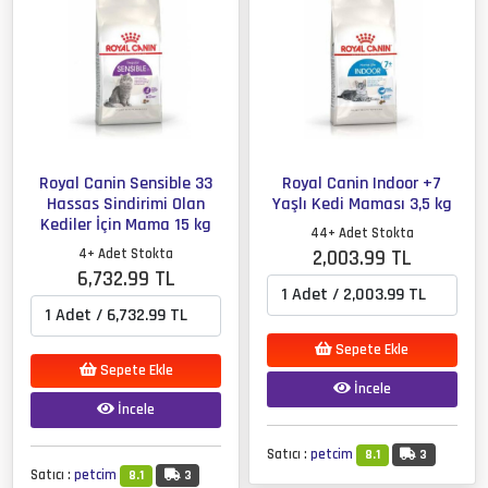
Royal Canin Sensible 33
Royal Canin Indoor +7
Hassas Sindirimi Olan
Yaşlı Kedi Maması 3,5 kg
Kediler İçin Mama 15 kg
44+ Adet Stokta
4+ Adet Stokta
2,003.99 TL
6,732.99 TL
Sepete Ekle
Sepete Ekle
İncele
İncele
Satıcı :
petcim
8.1
3
Satıcı :
petcim
8.1
3