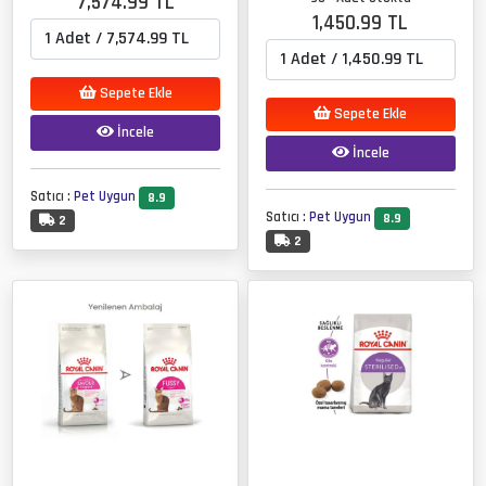
7,574.99 TL
1,450.99 TL
Sepete Ekle
Sepete Ekle
İncele
İncele
Satıcı :
Pet Uygun
8.9
Satıcı :
Pet Uygun
8.9
2
2