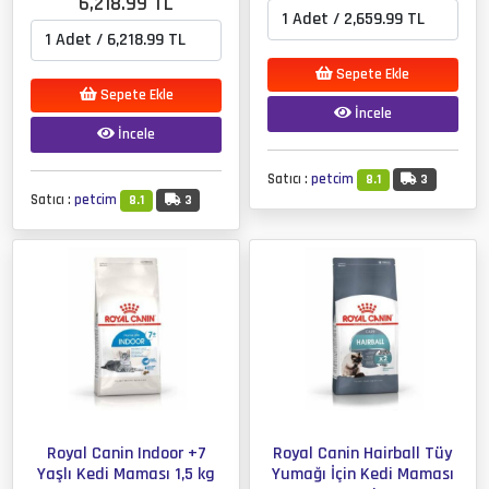
6,218.99 TL
Sepete Ekle
Sepete Ekle
İncele
İncele
Satıcı :
petcim
8.1
3
Satıcı :
petcim
8.1
3
Royal Canin Indoor +7
Royal Canin Hairball Tüy
Yaşlı Kedi Maması 1,5 kg
Yumağı İçin Kedi Maması