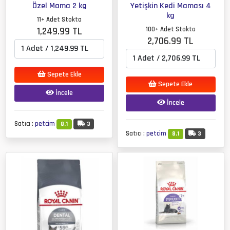
Özel Mama 2 kg
Yetişkin Kedi Maması 4
kg
11+ Adet Stokta
1,249.99 TL
100+ Adet Stokta
2,706.99 TL
Sepete Ekle
Sepete Ekle
İncele
İncele
Satıcı :
petcim
8.1
3
Satıcı :
petcim
8.1
3