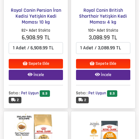
Royal Canin Persian İran
Royal Canin British
Kedisi Yetişkin Kedi
Shorthair Yetişkin Kedi
Maması 10 kg
Maması 4 kg
82+ Adet Stokta
100+ Adet Stokta
6,908.99 TL
3,088.99 TL
Sepete Ekle
Sepete Ekle
İncele
İncele
Satıcı :
Pet Uygun
Satıcı :
Pet Uygun
8.9
8.9
2
2