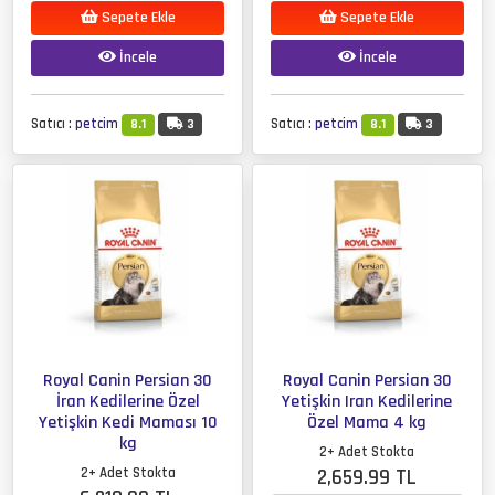
Sepete Ekle
Sepete Ekle
İncele
İncele
Satıcı :
petcim
Satıcı :
petcim
8.1
3
8.1
3
Royal Canin Persian 30
Royal Canin Persian 30
İran Kedilerine Özel
Yetişkin Iran Kedilerine
Yetişkin Kedi Maması 10
Özel Mama 4 kg
kg
2+ Adet Stokta
2+ Adet Stokta
2,659.99 TL