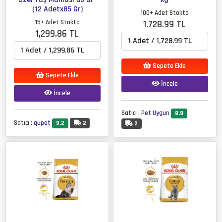
(12 Adetx85 Gr)
100+ Adet Stokta
15+ Adet Stokta
1,728.99 TL
1,299.86 TL
Sepete Ekle
Sepete Ekle
İncele
İncele
Satıcı :
Pet Uygun
8.9
Satıcı :
qupet
9.2
2
2