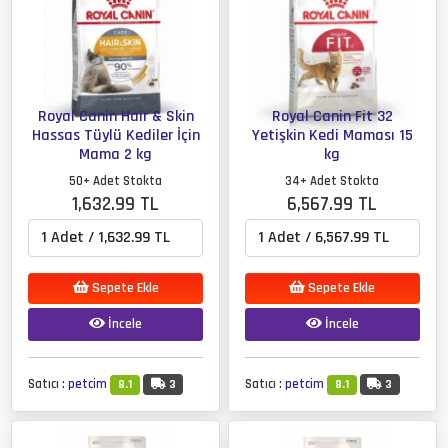
Royal Canin Hair & Skin
Royal Canin Fit 32
Hassas Tüylü Kediler İçin
Yetişkin Kedi Maması 15
Mama 2 kg
kg
50+ Adet Stokta
34+ Adet Stokta
1,632.99 TL
6,567.99 TL
Sepete Ekle
Sepete Ekle
İncele
İncele
Satıcı :
petcim
Satıcı :
petcim
8.1
3
8.1
3