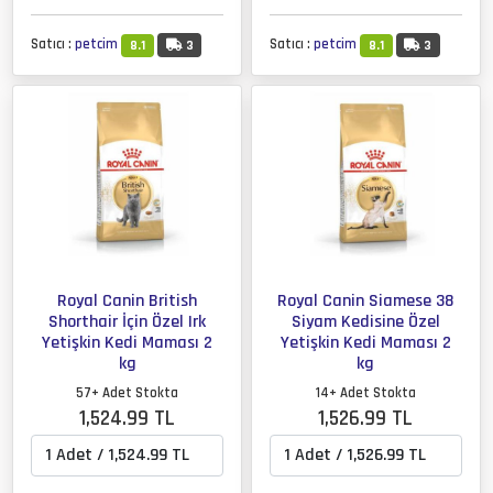
Satıcı :
petcim
Satıcı :
petcim
8.1
3
8.1
3
Royal Canin British
Royal Canin Siamese 38
Shorthair İçin Özel Irk
Siyam Kedisine Özel
Yetişkin Kedi Maması 2
Yetişkin Kedi Maması 2
kg
kg
57+ Adet Stokta
14+ Adet Stokta
1,524.99 TL
1,526.99 TL