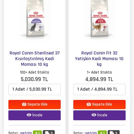
Royal Canin Sterilised 37
Royal Canin Fit 32
Kısırlaştırılmış Kedi
Yetişkin Kedi Maması 10
Maması 10 kg
kg
100+ Adet Stokta
1+ Adet Stokta
5,030.99 TL
4,894.99 TL
Sepete Ekle
Sepete Ekle
İncele
İncele
Satıcı :
petcim
Satıcı :
petcim
8.1
3
8.1
3