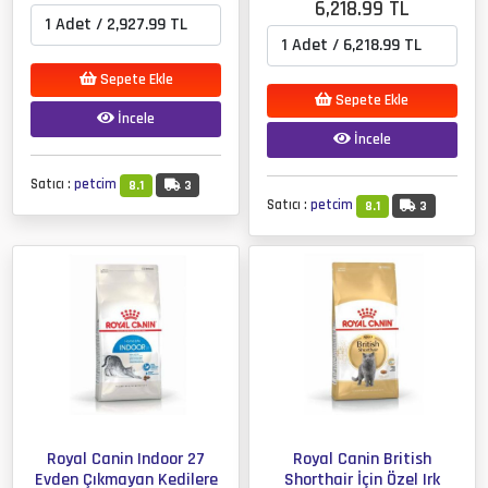
6,218.99 TL
Sepete Ekle
Sepete Ekle
İncele
İncele
Satıcı :
petcim
8.1
3
Satıcı :
petcim
8.1
3
Royal Canin Indoor 27
Royal Canin British
Evden Çıkmayan Kedilere
Shorthair İçin Özel Irk