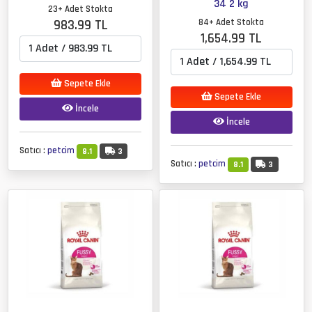
34 2 kg
23+ Adet Stokta
983.99 TL
84+ Adet Stokta
1,654.99 TL
Sepete Ekle
Sepete Ekle
İncele
İncele
Satıcı :
petcim
8.1
3
Satıcı :
petcim
8.1
3