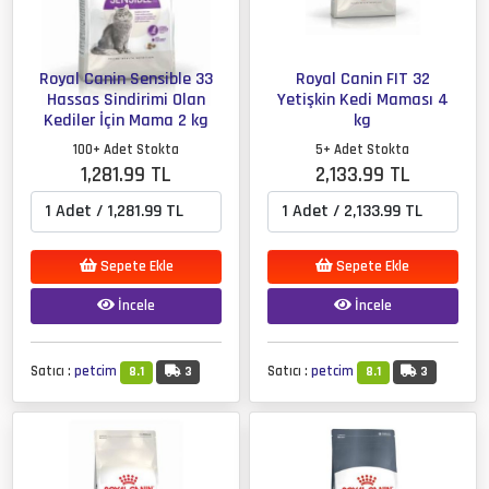
Royal Canin Sensible 33
Royal Canin FIT 32
Hassas Sindirimi Olan
Yetişkin Kedi Maması 4
Kediler İçin Mama 2 kg
kg
100+ Adet Stokta
5+ Adet Stokta
1,281.99 TL
2,133.99 TL
Sepete Ekle
Sepete Ekle
İncele
İncele
Satıcı :
petcim
Satıcı :
petcim
8.1
3
8.1
3