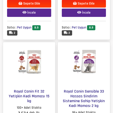
Sepete Ekle
Sepete Ekle
İncele
İncele
Satıcı :
Pet Uygun
Satıcı :
Pet Uygun
8.9
8.9
2
2
Royal Canin Fit 32
Royal Canin Sensible 33
Yetişkin Kedi Maması 15
Hassas Sindirim
kg
Sistemine Sahip Yetişkin
Kedi Maması 2 kg
100+ Adet Stokta
96+ Adet Stokta