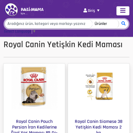
PATİ MAMA
Giriş
Her Şey Canlar
İçin...
Select Language
▼
Royal Canin Yetişkin Kedi Maması
Royal Canin Pouch
Royal Canin Siamese 38
Persian İran Kedilerine
Yetişkin Kedi Maması 2
Özel Yaş Maması 85 Gr-
kg