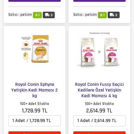
Satıcı :
petcim
Satıcı :
petcim
8.1
3
8.1
3
Royal Canin Sphynx
Royal Canin Fussy Seçici
Yetişkin Kedi Maması 2
Kedilere Özel Yetişkin
kg
Kedi Maması 4 kg
100+ Adet Stokta
100+ Adet Stokta
1,728.99 TL
2,614.99 TL