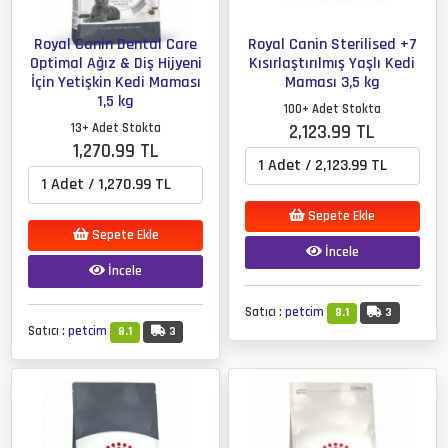
Royal Canin Dental Care
Royal Canin Sterilised +7
Optimal Ağız & Diş Hijyeni
Kısırlaştırılmış Yaşlı Kedi
İçin Yetişkin Kedi Maması
Maması 3,5 kg
1,5 kg
100+ Adet Stokta
13+ Adet Stokta
2,123.99 TL
1,270.99 TL
Sepete Ekle
Sepete Ekle
İncele
İncele
Satıcı :
petcim
8.1
3
Satıcı :
petcim
8.1
3