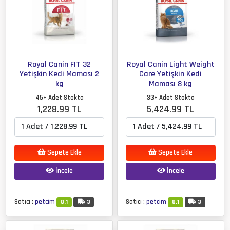
Royal Canin FIT 32
Royal Canin Light Weight
Yetişkin Kedi Maması 2
Care Yetişkin Kedi
kg
Maması 8 kg
45+ Adet Stokta
33+ Adet Stokta
1,228.99 TL
5,424.99 TL
Sepete Ekle
Sepete Ekle
İncele
İncele
Satıcı :
petcim
Satıcı :
petcim
8.1
3
8.1
3