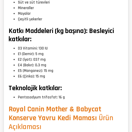
Süt ve süt türevleri
Mineraller
Mayalar
Çeşitli şekerler
Katkı Maddeleri (kg başına): Besleyici
katkılar:
D3 Vitamini: 130 IU
E1 (Demir): 5 mg
E2 (İyot): 037 mg
E4 (Bakır): 0,3 mg
E5 (Manganez): 15 mg
E6 (Çinko): 15 mg
Teknolojik katkılar:
Pentasodyum trifosfat: 16 g
Royal Canin Mother & Babycat
Konserve Yavru Kedi Maması
Ürün
Açıklaması