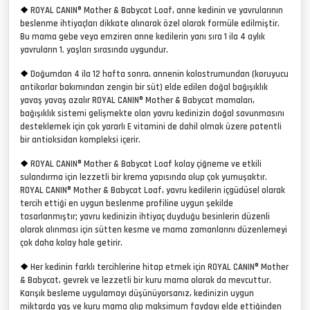
❖
ROYAL CANIN® Mother & Babycat Loaf, anne kedinin ve yavrularının
beslenme ihtiyaçları dikkate alınarak özel olarak formüle edilmiştir.
Bu mama gebe veya emziren anne kedilerin yanı sıra 1 ila 4 aylık
yavruların 1. yaşları sırasında uygundur.
❖
Doğumdan 4 ila 12 hafta sonra, annenin kolostrumundan (koruyucu
antikorlar bakımından zengin bir süt) elde edilen doğal bağışıklık
yavaş yavaş azalır ROYAL CANIN® Mother & Babycat mamaları,
bağışıklık sistemi gelişmekte olan yavru kedinizin doğal savunmasını
desteklemek için çok yararlı E vitamini de dahil olmak üzere patentli
bir antioksidan kompleksi içerir.
❖
ROYAL CANIN® Mother & Babycat Loaf kolay çiğneme ve etkili
sulandırma için lezzetli bir krema yapısında olup çok yumuşaktır.
ROYAL CANIN® Mother & Babycat Loaf, yavru kedilerin içgüdüsel olarak
tercih ettiği en uygun beslenme profiline uygun şekilde
tasarlanmıştır; yavru kedinizin ihtiyaç duyduğu besinlerin düzenli
olarak alınması için sütten kesme ve mama zamanlarını düzenlemeyi
çok daha kolay hale getirir.
❖
Her kedinin farklı tercihlerine hitap etmek için ROYAL CANIN® Mother
& Babycat, gevrek ve lezzetli bir kuru mama olarak da mevcuttur.
Karışık besleme uygulamayı düşünüyorsanız, kedinizin uygun
miktarda yaş ve kuru mama alıp maksimum faydayı elde ettiğinden