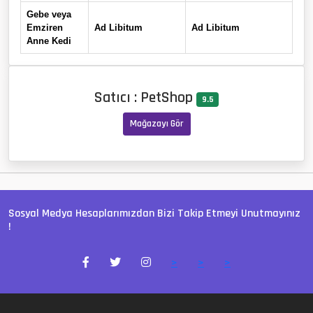
Gebe veya
Emziren
Ad Libitum
Ad Libitum
Anne Kedi
Satıcı : PetShop
9.5
Mağazayı Gör
Sosyal Medya Hesaplarımızdan Bizi Takip Etmeyi Unutmayınız
!
>
>
>