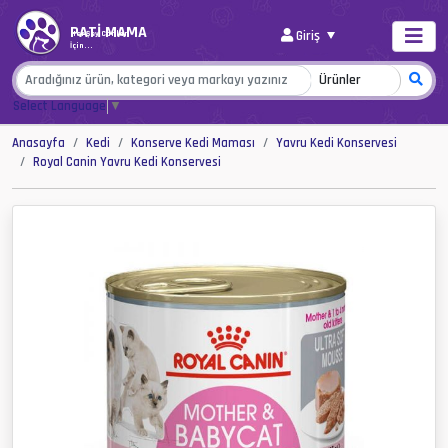
PATİ MAMA
Giriş
Her Şey Canlar
İçin...
Select Language
▼
Anasayfa
Kedi
Konserve Kedi Maması
Yavru Kedi Konservesi
Royal Canin Yavru Kedi Konservesi