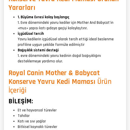
Yararları
1. Büyüme Evresi kolay başlangıç
1. Evre dönemindeki yavru kediler için Mother And Babycat’in
«mus» yapısı katı gıdaya geçişi kolaylaştırır.
İçgüdüsel tercih
Yavru kedilerin içgüdüsel olarak tercih ettiği ideal beslenme
profiline uygun şekilde formüle edilmiştir
Bağışıklık sistemi desteği
1. evre dönemindeki yavru kedinin doğal bağışıklığını
desteklemeye yardımcı olur.
Royal Canin Mother & Babycat
Konserve Yavru Kedi Maması
Ürün
İçeriği
BİLEŞİM
:
Et ve hayvansal türevler
Tahıllar
Katı ve sıvı yağlar
Bitkisel kaynaklı türevler