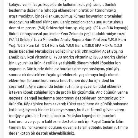
kolayca verilir, seçici köpeklerde kullanım kolaylığı sunar. Günlük
beslenme düzenine rahatça eklenebilen pratik bir tamamlayıcı
atıştırmalıktır. İçindekiler Kurutulmuş kümes hayvanları proteinleri
Buğday unu Gliserol Pirinç unu Deniz zooplanktonu unu Kurutulmuş
domates posası (%8) Schizochytrium sp. alg yağı (EPA ve DHA kaynağı)
Hidrolize hayvansal proteinler Yeni Zelanda yeşil dudaklı midye tozu
(%1,4) Selüloz tozu Mineraller Analiz Raporu Ham Protein: %19,6 Ham
Yağ: %9,2 Ham Lif: %1,4 Ham Kül: %9,9 Nem: %18,0 EPA + DHA: %3,0
Besin Değerleri Metabolize Edilebilir Enerji: 3131 kcal/kg Adet Başına
Enerji: 12,5 kcal Vitamin C: 7900 mg/kg Vitamin E: 12660 mg/kg Kimler
İçin Uygun? Bu ürün, özellikle yetişkinlik dönemindeki köpekler için
uygundur. Gün içinde daha az hareket etmeye başlayan, yürüyüş
sonrası ek destekten fayda görebilecek, yaş almaya bağlı olarak
eklem konforunun korunması hedeflenen dostlar için ideal bir
seçenektir. Aynı zamanda bakım rutinine işlevsel bir ödül eklemek
isteyen köpek sahipleri için de pratik bir çözümdür. Ana öğünün yerine
geçmez; dengeli beslenme programını destekleyen tamamlayıcı bir
üründür. Köpeğinize hem severek tüketeceği hem de günlük bakımına
katkı sağlayacak bir destek arıyorsanız, bu özel formül güven veren
içeriğiyle güçlü bir tercih olacaktır. Yetişkin köpeğinizin hareket
konforunu ve yaşam kalitesini desteklemek için Royal Canin’in bilim
temelli bu fonksiyonel ödülünü güvenle tercih edebilir, bakım rutinine
değer katan bir destek ekleyebilirsiniz.