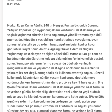
U-237156
Marka: Royal Canin Ağırlık: 240 gr Menşei: Fransa Uygunluk Durumu:
Yetişkin köpekler için uygundur; eklem konforunu desteklemeye ve
sağlıklı yaşlanma sürecine katkı sağlamaya yönelik tamamlayıcı ödül
mamasıdır. Köpeğiniz yaş aldıkça hareketlerinde yavaşlama, oyun
sonrası isteksizlik ya da eklem hassasiyetine bağlı konfor kaybı
görülebilir. Royal Canin Joint & Ageing Chews Eklem ve Sağlıklı
Yaşlanmayı Destekleyen Yetişkin Köpek Ödül Maması 240 gr, tam da
bu dönemde günlük rutine kolayca eklenebilen fonksiyonel bir destek
sunar. Yumuşak çiğneme formu sayesinde ödül gibi verilebilir;
içeriğindeki eklem ve yaşlanma desteğine odaklanan bileşenler ise
yalnızca lezzet değil, amaç odaklı bir kullanım avantajı sağlar. Düzenli
kullanımda köpeğinizin günlük yaşam konforunu desteklemeye
yardımcı olurken, bakım rutinini daha pratik ve keyifli hale getirir. Öne
Çıkan Özellikler Eklem konforunu desteklemeye yardımcı özel formülü
sayesinde günlük hareketliliği destekler. Yeni Zelanda yeşil dudaklı
midye tozu ile kıkırdak yapısının korunmasına katkı sağlar. EPA ve DHA
içeriğiyle eklem fonksiyonlarını destekleyen tamamlayıcı bir yapı
sunar. Domates posası, C vitamini ve E vitamini ile sağlıklı yaşlanma
sürecine destek olur. Yumuşak çiğneme formu sayesinde ödül olarak