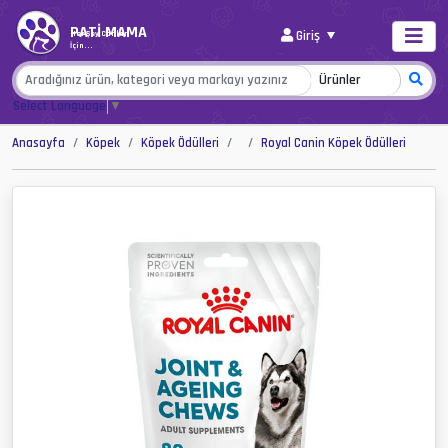
PATİ MAMA
Giriş
Her Şey Canlar
İçin...
Select Language
▼
Anasayfa
Köpek
Köpek Ödülleri
Royal Canin Köpek Ödülleri