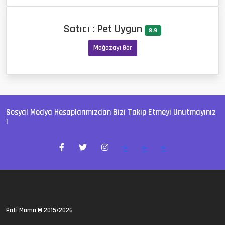
Satıcı : Pet Uygun
8.9
Mağazayı Gör
Sosyal Medya Hesaplarımızdan Bizi Takip Etmeyi Unutmayınız
!
>
>
>
Pati Mama
© 2015/2026