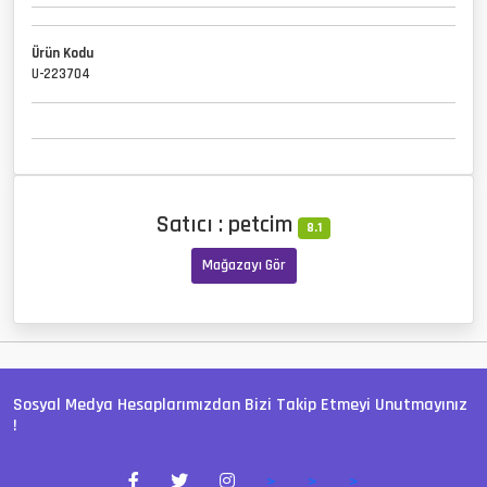
Ürün Kodu
U-223704
Satıcı : petcim
8.1
Mağazayı Gör
Sosyal Medya Hesaplarımızdan Bizi Takip Etmeyi Unutmayınız
!
>
>
>