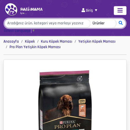
PATİ MAMA
Giriş
Her Şey Canlar
İçin...
Select Language
▼
Anasayfa
Köpek
Kuru Köpek Maması
Yetişkin Köpek Maması
Pro Plan Yetişkin Köpek Maması