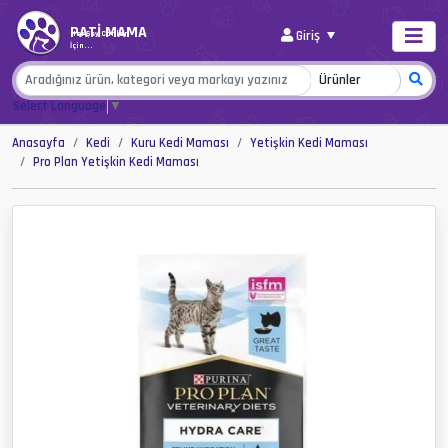
PATİ MAMA
Giriş
Her Şey Canlar
İçin...
Select Language
▼
Anasayfa
Kedi
Kuru Kedi Maması
Yetişkin Kedi Maması
Pro Plan Yetişkin Kedi Maması