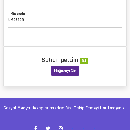
Ürün Kodu
U-208509
Satıcı : petcim
8.1
Mağazayı Gör
Sosyal Medya Hesaplarımızdan Bizi Takip Etmeyi Unutmayınız
!
>
>
>