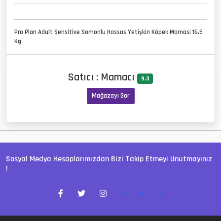
Pro Plan Adult Sensitive Somonlu Hassas Yetişkin Köpek Mamasi 16,5
Kg
Satıcı : Mamacı
9.3
Mağazayı Gör
Sosyal Medya Hesaplarımızdan Bizi Takip Etmeyi Unutmayınız
!
>
>
>