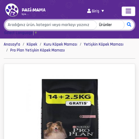
PATİ MAMA
Giriş
Her Şey Canlar
İçin...
Select Language
▼
Anasayfa
Köpek
Kuru Köpek Maması
Yetişkin Köpek Maması
Pro Plan Yetişkin Köpek Maması