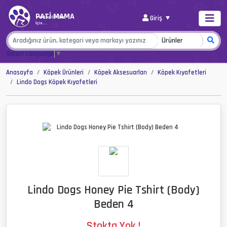
PATİ MAMA
Giriş
Her Şey Canlar
İçin...
Select Language
▼
Anasayfa
Köpek Ürünleri
Köpek Aksesuarları
Köpek Kıyafetleri
Lindo Dogs Köpek Kıyafetleri
Lindo Dogs Honey Pie Tshirt (Body)
Beden 4
Stokta Yok !