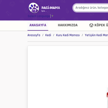
PATİ MAMA
Her Şey Canlar
İçin...
Select Language
▼
ANASAYFA
HAKKIMIZDA
KÖPEK Ü
Anasayfa
Kedi
Kuru Kedi Maması
Yetişkin Kedi Ma