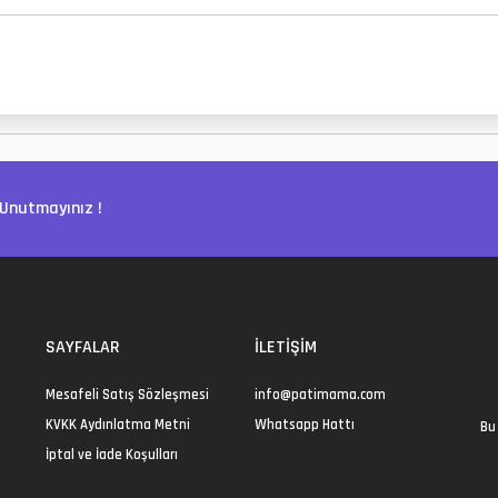
Unutmayınız !
SAYFALAR
İLETIŞIM
Mesafeli Satış Sözleşmesi
info@patimama.com
KVKK Aydınlatma Metni
Whatsapp Hattı
Bu 
İptal ve İade Koşulları