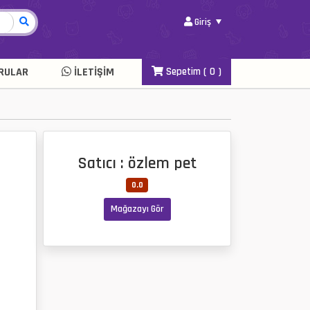
Giriş
RULAR
İLETIŞIM
Sepetim (
0
)
Satıcı : özlem pet
0.0
Mağazayı Gör