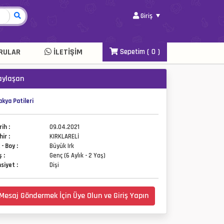
Giriş
RULAR
İLETIŞIM
Sepetim (
0
)
aylaşan
akya Patileri
rih :
09.04.2021
hir :
KIRKLARELİ
 - Boy :
Büyük Irk
ş :
Genç (6 Aylık - 2 Yaş)
nsiyet :
Dişi
Mesaj Göndermek İçin Üye Olun ve Giriş Yapın