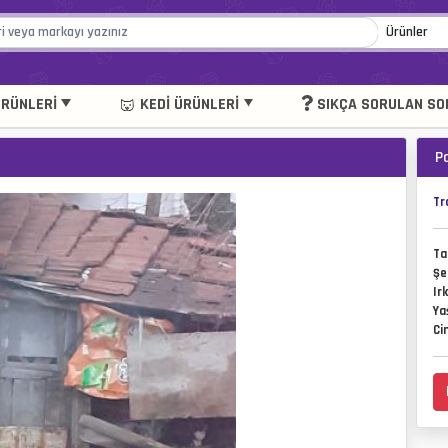
RÜNLERI
KEDI ÜRÜNLERI
SIKÇA SORULAN SO
P
Tr
Ta
Şe
Irk
Ya
Ci