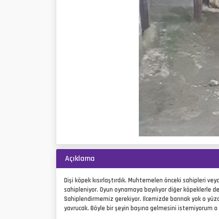
P
r
e
v
i
o
u
s
Açıklama
Dişi köpek kısırlaştırdık. Muhtemelen önceki sahipleri veya
sahipleniyor. Oyun oynamaya bayılıyor diğer köpeklerle de
Sahiplendirmemiz gerekiyor. Ilcemizde barınak yok o yüzd
yavrucak. Böyle bir şeyin başına gelmesini istemiyorum 