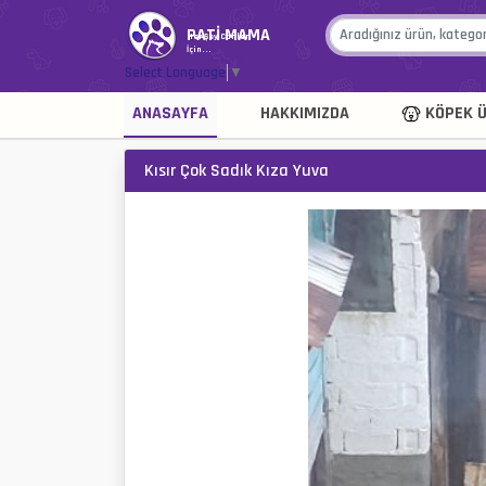
PATİ MAMA
Her Şey Canlar
İçin...
Select Language
▼
ANASAYFA
HAKKIMIZDA
KÖPEK Ü
Kısır Çok Sadık Kıza Yuva