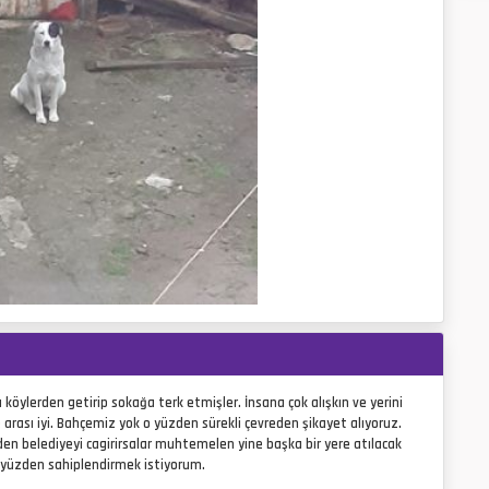
N
e
x
t
 köylerden getirip sokağa terk etmişler. İnsana çok alışkın ve yerini
 arası iyi. Bahçemiz yok o yüzden sürekli çevreden şikayet alıyoruz.
en belediyeyi cagirirsalar muhtemelen yine başka bir yere atılacak
o yüzden sahiplendirmek istiyorum.