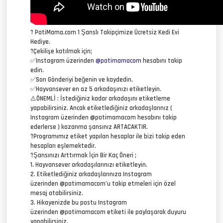
? PatiMama.com 1 Şanslı Takipçimize Ücretsiz Kedi Evi
Hediye.
?Çekilişe katılmak için;
✅Instagram üzerinden
@patimamacom
hesabını takip
edin.
✅Son Gönderiyi beğenin ve kaydedin.
✅Hayvansever en az 5 arkadaşınızı etiketleyin.
⚠️ÖNEMLİ : İstediğiniz kadar arkadaşını etiketleme
yapabilirsiniz. Ancak etiketlediğiniz arkadaşlarınız (
Instagram üzerinden @patimamacom hesabını takip
ederlerse ) kazanma şansınız ARTACAKTIR.
?Programımız etiket yapılan hesaplar ile bizi takip eden
hesapları eşlemektedir.
?Şansınızı Arttırmak İçin Bir Kaç Öneri ;
1. Hayvansever arkadaşılarınızı etiketleyin.
2. Etiketlediğiniz arkadaşlarınıza Instagram
üzerinden @patimamacom’u takip etmeleri için özel
mesaj atabilirsiniz.
3. Hikayenizde bu postu Instagram
üzerinden @patimamacom etiketi ile paylaşarak duyuru
yapabilirsiniz.