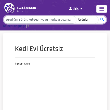
PATİ MAMA
Giriş
Her Şey Canlar
İçin...
Select Language
▼
Kedi Evi Ücretsiz
Reklam Alanı