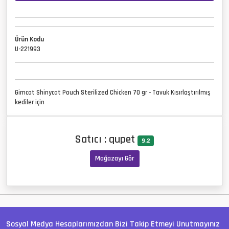
Ürün Kodu
U-221993
Gimcat Shinycat Pouch Sterilized Chicken 70 gr - Tavuk Kısırlaştırılmış
kediler için
Satıcı : qupet
9.2
Mağazayı Gör
Sosyal Medya Hesaplarımızdan Bizi Takip Etmeyi Unutmayınız