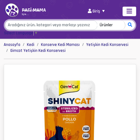
PATİ MAMA
Giriş
Her Şey Canlar
İçin...
Select Language
▼
Anasayfa
Kedi
Konserve Kedi Maması
Yetişkin Kedi Konservesi
Gimcat Yetişkin Kedi Konservesi