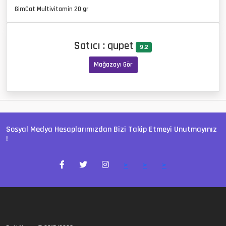
GimCat Multivitamin 20 gr
Satıcı : qupet
9.2
Mağazayı Gör
Sosyal Medya Hesaplarımızdan Bizi Takip Etmeyi Unutmayınız
!
>
>
>