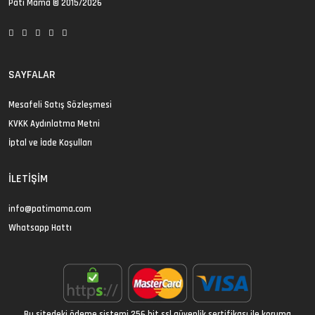
Pati Mama
© 2015/2026
SAYFALAR
Mesafeli Satış Sözleşmesi
KVKK Aydınlatma Metni
İptal ve İade Koşulları
İLETIŞIM
info@patimama.com
Whatsapp Hattı
Bu sitedeki ödeme sistemi 256 bit ssl güvenlik sertifikası ile koruma