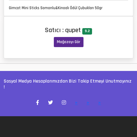
Gimcat Mini Sticks Somonlu&Kinoalı Ödül Çubukları 50gr
Satıcı : qupet
9.2
Mağazayı Gör
Sosyal Medya Hesaplarımızdan Bizi Takip Etmeyi Unutmayınız
!
>
>
>