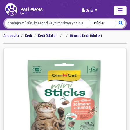
PATİ MAMA
Giriş
Her Şey Canlar
İçin...
Anasayfa
Kedi
Kedi Ödülleri
Gimcat Kedi Ödülleri