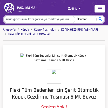
PATİ MAMA
Giriş
Her Şey Canlar
İçin...
Anasayfa
Köpek
Köpek Tasmaları
KÖPEK GEZDİRME TASMALARI
Flexi KÖPEK GEZDİRME TASMALARI
Flexi Tüm Bedenler için Şerit Otomatik
Köpek Gezdirme Tasması 5 Mt Beyaz
Stokta Yok !