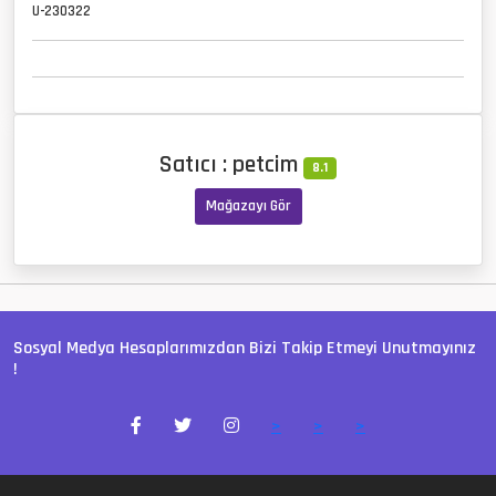
U-230322
Satıcı : petcim
8.1
Mağazayı Gör
Sosyal Medya Hesaplarımızdan Bizi Takip Etmeyi Unutmayınız
!
>
>
>