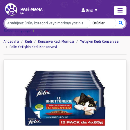
PATİ MAMA
Giriş
Her Şey Canlar
İçin...
Select Language
▼
Anasayfa
Kedi
Konserve Kedi Maması
Yetişkin Kedi Konservesi
Felix Yetişkin Kedi Konservesi