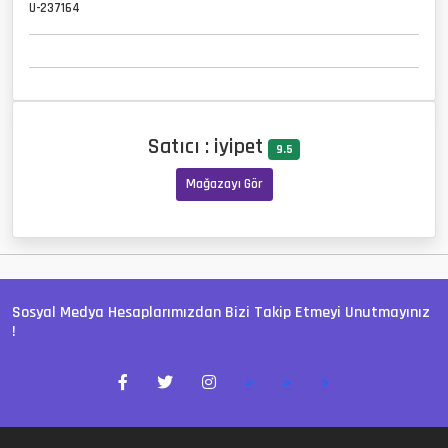
U-237164
Satıcı : iyipet
9.5
Mağazayı Gör
Sosyal Medya Hesaplarımızdan Bizi Takip Etmeyi Unutmayınız
!
>
>
>