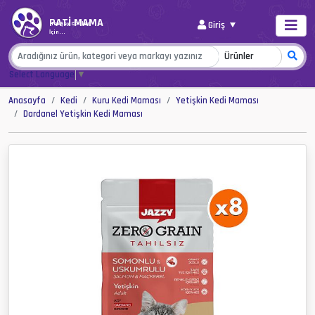
PATİ MAMA
Giriş
Her Şey Canlar
İçin...
Select Language
▼
Anasayfa
Kedi
Kuru Kedi Maması
Yetişkin Kedi Maması
Dardanel Yetişkin Kedi Maması