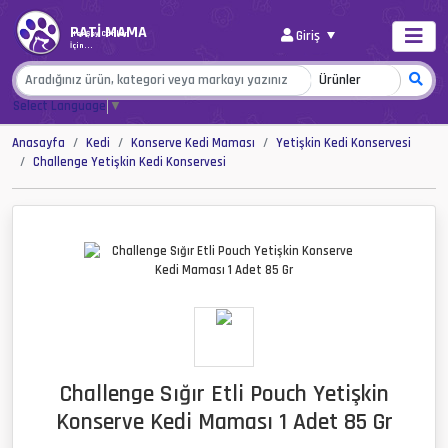
PATİ MAMA
Giriş
Her Şey Canlar
İçin...
Select Language
▼
Anasayfa
Kedi
Konserve Kedi Maması
Yetişkin Kedi Konservesi
Challenge Yetişkin Kedi Konservesi
Challenge Sığır Etli Pouch Yetişkin
Konserve Kedi Maması 1 Adet 85 Gr