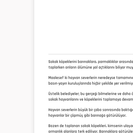
Sokak köpeklerini barınaklara, parmaklıklar arası
toplarken onların ölümüne yol açtıklarını biliyor m
Maalesef ki hayvan severlerin neredeyse tamamının d
basın-yayın kuruluşlarında hiçbir şekilde yer verilmiy
Üstelik belediyeler; bu gerçeği bilmelerine ve dah
sokak hayvanlarını ve köpeklerini toplamaya devam
Hayvan severlerin büyük bir çaba sonrasında baktığı 
hayvanlar bir çöpmüş gibi barınağa götürülüyor.
Bazen de toplanan sokak köpekleri, kimsenin ulaşa
ormanlık alanlara terk ediliyor. Barınaklara götürü