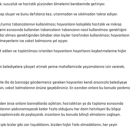
, susuzluk ve hastalık yüzünden ölmelerini beraberinde getiriyor.
bep oluyor ve bunu defalarca kez, utanmadan ve sıkılmadan tekrar ediyor.
urma tabancalarının kullanılması; hayvanların kolaylıkla hastalık ve mikrop
lemi esnasında kullanılan tabancaların tabancanın nasıl kullanılması gerektiğini
dar olması gerektiğinden bihaber olan kişiler tarafından kullanılması; hayvanların
meyenlerin ise sakat kalmasına yol açıyor.
t edilen ve toplatılması istenilen hayvanların hayatlarını kaybetmelerine hiçbir
arı belediyelere şikayet etmek yerine mahallemizde yaşamalarına izin vererek,
rle illa da barınağa göndermeniz gereken hayvanları kendi aracınızla belediyeye
in, sakat kalmalarının önüne geçebilirsiniz. En azından onlara bu konuda yardımc
den önce onların barınaklarda açlıktan, hastalıktan ya da toplama esnasında
larının yadsınamayacak kadar fazla olduğunu her daim hatırlayın! Bu bilgiyi
plarınızda da paylaşarak, insanların bu konuda bilinçli olmalarını sağlayın.
kı bizler gibi can taşıdıklarını, bizden hiçbir farkı olmadıklarını, her şeyin