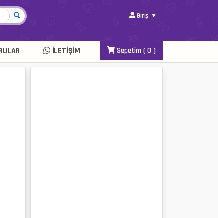
Giriş
RULAR
İLETIŞIM
Sepetim (
0
)