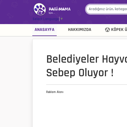
PATİ MAMA
Her Şey Canlar
İçin...
Select Language
▼
ANASAYFA
HAKKIMIZDA
KÖPEK Ü
Belediyeler Hay
Sebep Oluyor !
Reklam Alanı