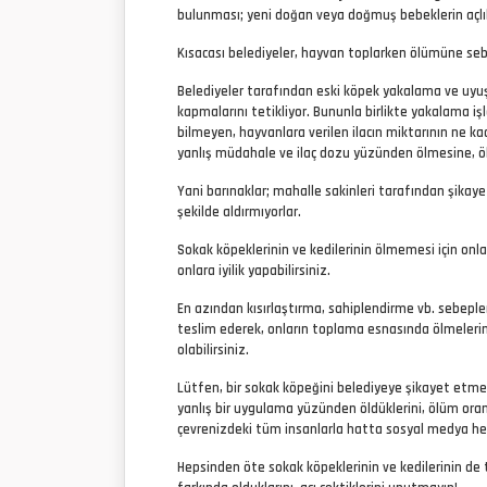
bulunması; yeni doğan veya doğmuş bebeklerin açlık
Kısacası belediyeler, hayvan toplarken ölümüne se
Belediyeler tarafından eski köpek yakalama ve uyuşt
kapmalarını tetikliyor. Bununla birlikte yakalama iş
bilmeyen, hayvanlara verilen ilacın miktarının ne ka
yanlış müdahale ve ilaç dozu yüzünden ölmesine, öl
Yani barınaklar; mahalle sakinleri tarafından şikaye
şekilde aldırmıyorlar.
Sokak köpeklerinin ve kedilerinin ölmemesi için onl
onlara iyilik yapabilirsiniz.
En azından kısırlaştırma, sahiplendirme vb. sebeple
teslim ederek, onların toplama esnasında ölmelerin
olabilirsiniz.
Lütfen, bir sokak köpeğini belediyeye şikayet etme
yanlış bir uygulama yüzünden öldüklerini, ölüm oran
çevrenizdeki tüm insanlarla hatta sosyal medya hesa
Hepsinden öte sokak köpeklerinin ve kedilerinin de tıp