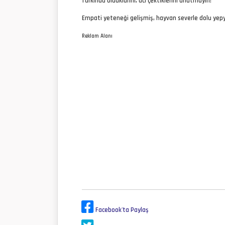
farkında olduklarını, acı çektiklerini unutmayın!
Empati yeteneği gelişmiş, hayvan severle dolu ye
Reklam Alanı
Facebook'ta Paylaş