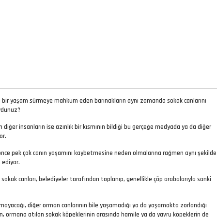
nda bir yaşam sürmeye mahkum eden barınakların aynı zamanda sokak canlarını
uydunuz?
iğer insanların ise azınlık bir kısmının bildiği bu gerçeğe medyada ya da diğer
or.
a önce pek çok canın yaşamını kaybetmesine neden olmalarına rağmen aynı şekilde
 ediyor.
sokak canları, belediyeler tarafından toplanıp, genellikle çöp arabalarıyla sanki
mayacağı, diğer orman canlarının bile yaşamadığı ya da yaşamakta zorlandığı
len, ormana atılan sokak köpeklerinin arasında hamile ya da yavru köpeklerin de