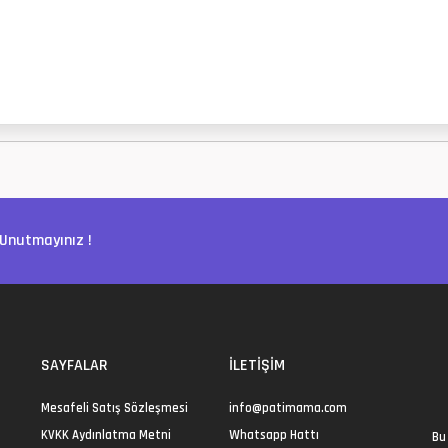
Unutmayınız !
SAYFALAR
İLETIŞIM
Mesafeli Satış Sözleşmesi
info@patimama.com
KVKK Aydınlatma Metni
Whatsapp Hattı
Bu 