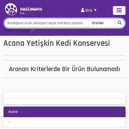
PATİ MAMA
Giriş
Her Şey Canlar
İçin...
Select Language
▼
Acana Yetişkin Kedi Konservesi
Aranan Kriterlerde Bir Ürün Bulunamadı
Acana
-